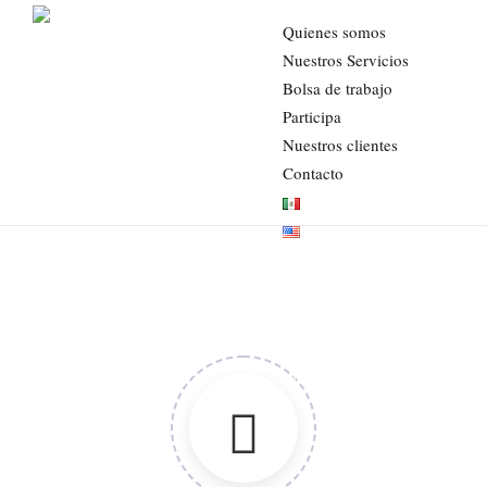
Nuestros Servicios
Quienes somos
Nuestros Servicios
AMIC
>
Nuestros Servicios
Bolsa de trabajo
Participa
Nuestros clientes
Contacto
NUESTROS SERVICIOS