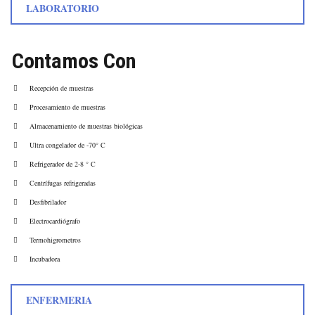
LABORATORIO
Contamos Con
Recepción de muestras
Procesamiento de muestras
Almacenamiento de muestras biológicas
Ultra congelador de -70° C
Refrigerador de 2-8 ° C
Centrífugas refrigeradas
Desfibrilador
Electrocardiógrafo
Termohigrometros
Incubadora
ENFERMERIA