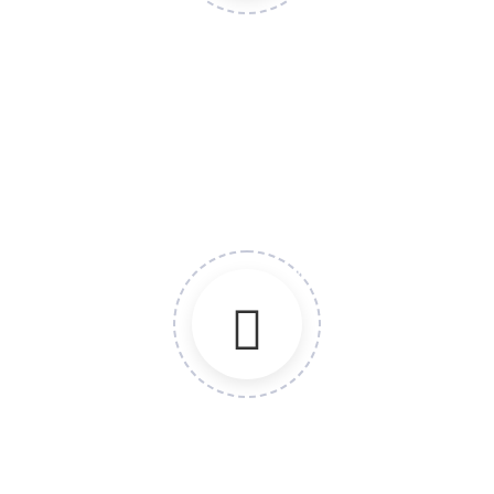
BIOEQUIVALENCIA
/BIODISPONIBILIDAD
Diseño y conducción de estudios clínicos.
Bioequivalencia/Biodisponibilidad.
Interacción farmacocinética de nuevas combinaciones.
Diseño, escritura y revisión de protocolos.
FASES
Diseño y conducción de estudios clínicos.