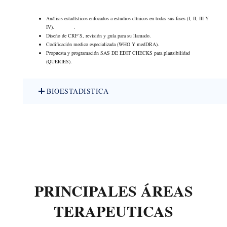
Análisis estadísticos enfocados a estudios clínicos en todas sus fases (I, II, III Y
IV). .
Diseño de CRF’S, revisión y guía para su llamado.
Codificación medico especializada (WHO Y medDRA).
Propuesta y programación SAS DE EDIT CHECKS para plausibilidad
(QUERIES).
BIOESTADISTICA
PRINCIPALES ÁREAS
TERAPEUTICAS