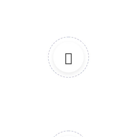
Ensayos clínicos en fase I, II, III Y IV.
Coordinación de estudios (fase I, II, III Y IV).
Monitoreo de estudios clínicos.
Redacción, diseño y revisión de protocolos.
FARMACOVIGILANCIA
Elaboración de plan de manejo de riesgos (PMR).
Elaboración de protocolos para estudios de farmacovigilancia.
Monitoreo para estudios de farmacovigilancia.